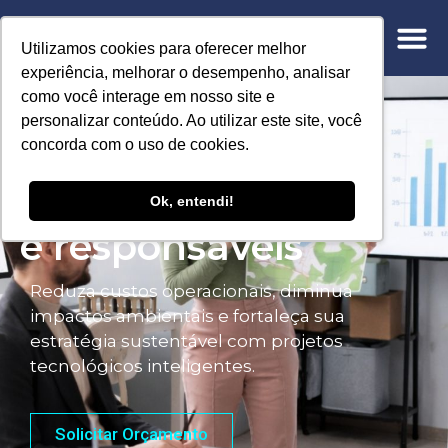
Utilizamos cookies para oferecer melhor
experiência, melhorar o desempenho, analisar
como você interage em nosso site e
Soluções ESG
personalizar conteúdo. Ao utilizar este site, você
para empresas
concorda com o uso de cookies.
mais eficientes
Ok, entendi!
e responsáveis
Reduza custos operacionais, diminua
impactos ambientais e fortaleça sua
estratégia sustentável com projetos
tecnológicos inteligentes.
Solicitar Orçamento