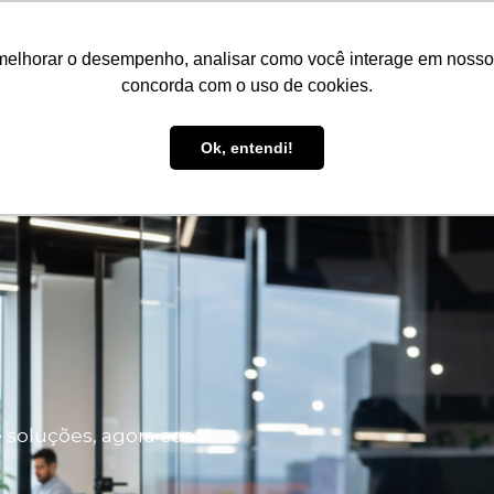
os
Serviços
Soluções
ESG
Parce
melhorar o desempenho, analisar como você interage em nosso sit
concorda com o uso de cookies.
Ok, entendi!
e soluções, agora com