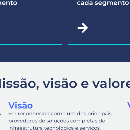
mento
cada segmento
issão, visão e valor
Visão
s
Ser reconhecida como um dos principais
provedores de soluções completas de
infraestrutura tecnológica e serviços.