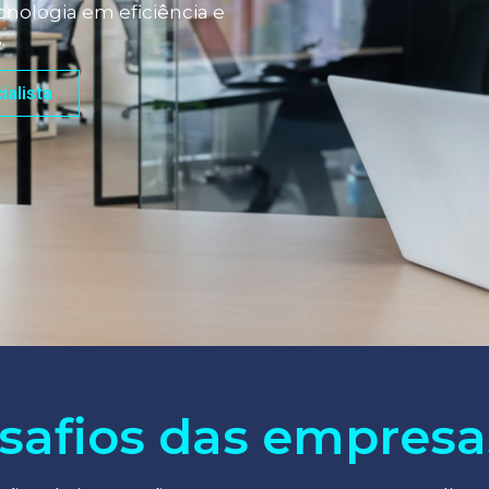
nologia em eficiência e
.
ialista
safios das empresa